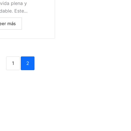
vida plena y
dable. Este...
eer más
1
2