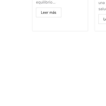
equilibrio...
una 
salu
Leer más
L