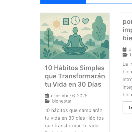
po
im
bi
d
La i
10 Hábitos Simples
bien
que Transformarán
Intr
tu Vida en 30 Días
inte
bien
diciembre 6, 2025
bienestar
L
10 hábitos que cambiarán
tu vida en 30 días Hábitos
que transforman tu vida